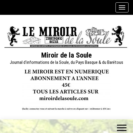
Skip
A
to
f
the
f
content
i
c
h
e
Miroir de la Soule
r
Journal d'informations de la Soule, du Pays Basque & du Barétous
/
m
a
s
q
u
e
r
l
a