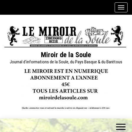
Skip
A
to
f
the
f
content
i
c
h
e
Miroir de la Soule
r
Journal d'informations de la Soule, du Pays Basque & du Barétous
/
m
a
s
q
u
e
r
l
a