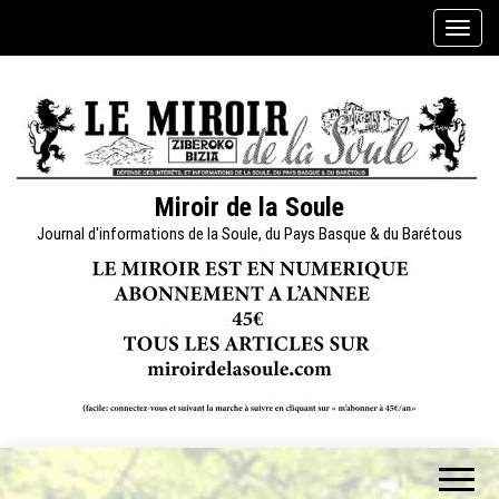
Skip
A
to
f
the
f
content
i
c
h
e
Miroir de la Soule
r
Journal d'informations de la Soule, du Pays Basque & du Barétous
/
m
a
s
q
u
e
r
l
a