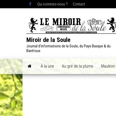
Skip
Qui sommes-nous ?
Contact
to
the
content
Miroir de la Soule
Journal d'informations de la Soule, du Pays Basque & du
Barétous
À la une
Au gré de la plume
Mauléon