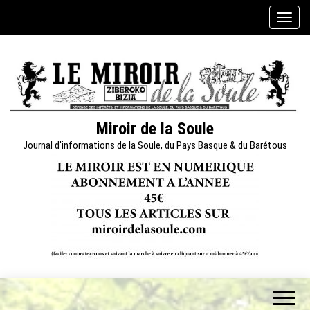
Skip
A
to
f
the
f
content
i
c
h
e
Miroir de la Soule
r
Journal d'informations de la Soule, du Pays Basque & du Barétous
/
m
a
s
q
u
e
r
l
a