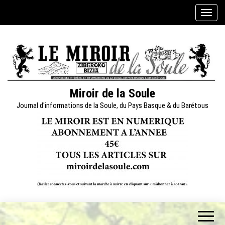
Skip
A
to
f
the
f
content
i
c
h
e
Miroir de la Soule
r
Journal d'informations de la Soule, du Pays Basque & du Barétous
/
m
a
s
q
u
e
r
l
a