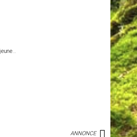
e jeune…
ANNONCE