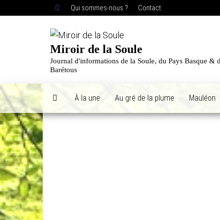
Skip
Qui sommes-nous ?
Contact
to
the
content
Miroir de la Soule
Journal d'informations de la Soule, du Pays Basque & 
Barétous
À la une
Au gré de la plume
Mauléon