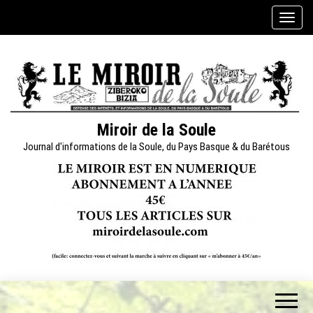
Skip
A
to
f
the
f
content
i
c
h
e
Miroir de la Soule
r
Journal d'informations de la Soule, du Pays Basque & du Barétous
/
m
a
s
q
u
e
r
l
a