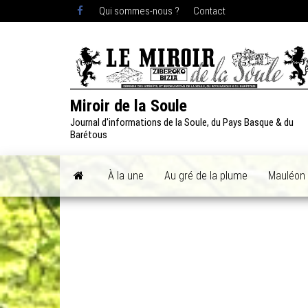
Skip
Qui sommes-nous ?
Contact
to
the
content
Miroir de la Soule
Journal d'informations de la Soule, du Pays Basque & du
Barétous
À la une
Au gré de la plume
Mauléon