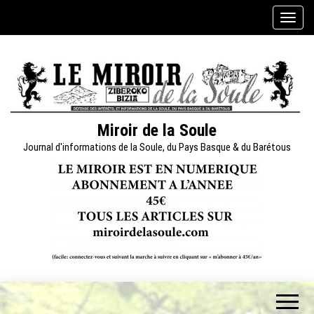
Skip
A
to
f
the
f
content
i
c
h
e
Miroir de la Soule
r
Journal d'informations de la Soule, du Pays Basque & du Barétous
/
m
a
s
q
u
e
r
l
a