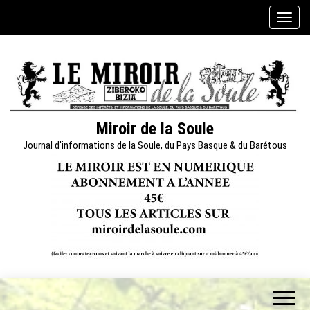
Skip
A
to
f
the
f
content
i
c
h
e
Miroir de la Soule
r
Journal d'informations de la Soule, du Pays Basque & du Barétous
/
m
a
s
q
u
e
r
l
a