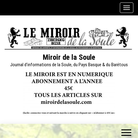
Skip
A
to
f
the
f
content
i
c
h
e
Miroir de la Soule
r
Journal d'informations de la Soule, du Pays Basque & du Barétous
/
m
a
s
q
u
e
r
l
a