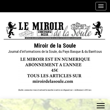
Skip
A
to
f
the
f
content
i
c
h
e
Miroir de la Soule
r
Journal d'informations de la Soule, du Pays Basque & du Barétous
/
m
a
s
q
u
e
r
l
a