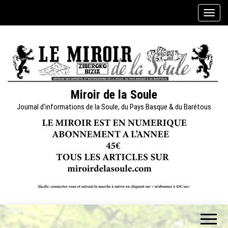
Skip
A
to
f
the
f
content
i
c
h
e
Miroir de la Soule
r
Journal d'informations de la Soule, du Pays Basque & du Barétous
/
m
a
s
q
u
e
r
l
a