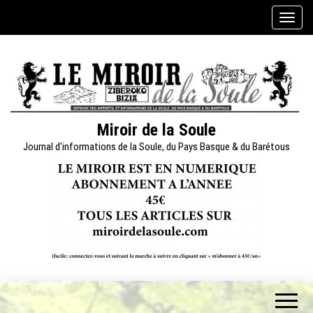
Skip
A
to
f
the
f
content
i
c
h
e
Miroir de la Soule
r
Journal d'informations de la Soule, du Pays Basque & du Barétous
/
m
a
s
q
u
e
r
l
a