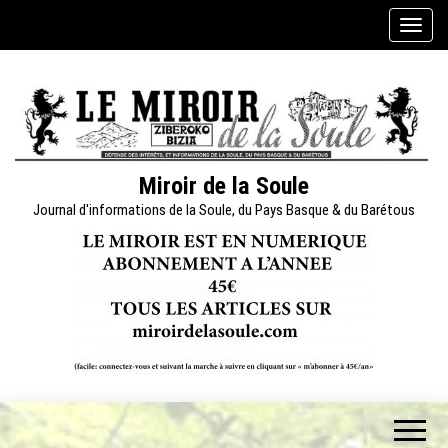
Skip
A
to
f
the
f
content
i
c
h
e
Miroir de la Soule
r
Journal d'informations de la Soule, du Pays Basque & du Barétous
/
m
a
s
q
u
e
r
l
a