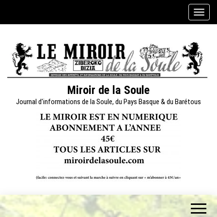
Skip
A
to
f
the
f
content
i
c
h
e
Miroir de la Soule
r
Journal d'informations de la Soule, du Pays Basque & du Barétous
/
m
a
s
q
u
e
r
l
a