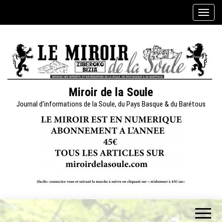
Skip
A
to
f
the
f
content
i
c
h
e
Miroir de la Soule
r
Journal d'informations de la Soule, du Pays Basque & du Barétous
/
m
a
s
q
u
e
r
l
a