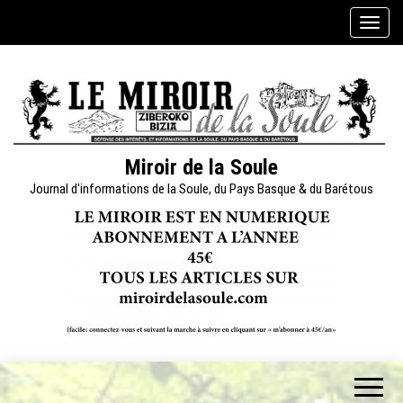
Skip
A
to
f
the
f
content
i
c
h
e
Miroir de la Soule
r
Journal d'informations de la Soule, du Pays Basque & du Barétous
/
m
a
s
q
u
e
r
l
a