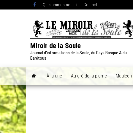
Skip
Qui sommes-nous ?
Contact
to
the
content
Miroir de la Soule
Journal d'informations de la Soule, du Pays Basque & du
Barétous
À la une
Au gré de la plume
Mauléon