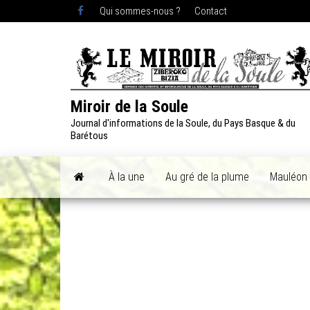
Skip
Qui sommes-nous ?
Contact
to
the
content
Miroir de la Soule
Journal d'informations de la Soule, du Pays Basque & du
Barétous
À la une
Au gré de la plume
Mauléon