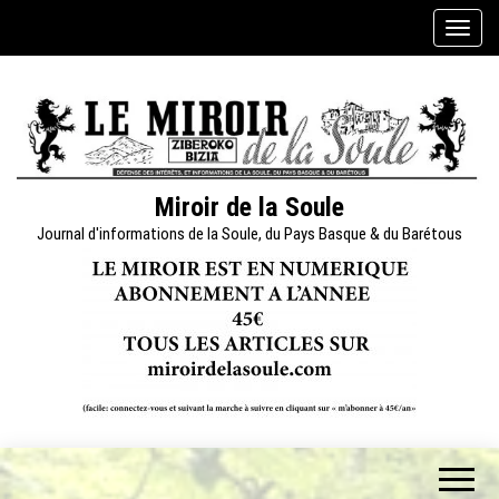
Skip
A
to
f
the
f
content
i
c
h
e
Miroir de la Soule
r
Journal d'informations de la Soule, du Pays Basque & du Barétous
/
m
a
s
q
u
e
r
l
a