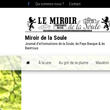
Skip
Qui sommes-nous ?
Contact
to
the
content
Miroir de la Soule
Journal d'informations de la Soule, du Pays Basque & du
Barétous
À la une
Au gré de la plume
Mauléon