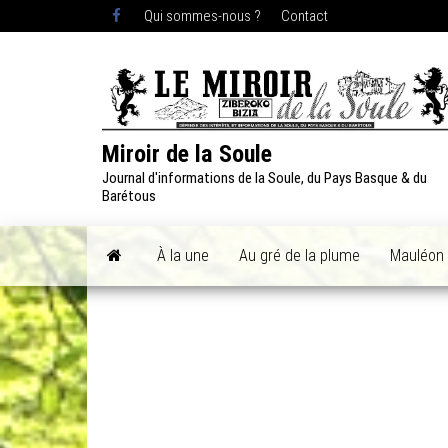
Skip
Qui sommes-nous ?
Contact
to
the
content
Miroir de la Soule
Journal d'informations de la Soule, du Pays Basque & du
Barétous
À la une
Au gré de la plume
Mauléon