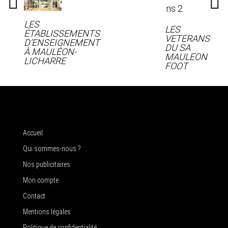
LES
LES
ÉTABLISSEMENTS
VETERANS
D’ENSEIGNEMENT
DU SA
À MAULÉON-
MAULEON
LICHARRE
FOOT
Accueil
Qui sommes-nous ?
Nos publicitaires
Mon compte
Contact
Mentions légales
Politique de confidentialité