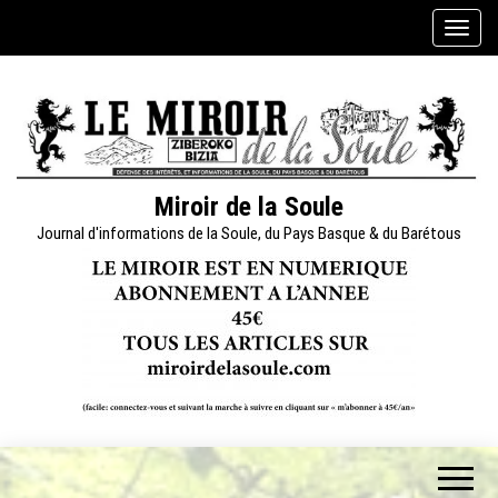
Skip
A
to
f
the
f
content
i
c
h
e
Miroir de la Soule
r
Journal d'informations de la Soule, du Pays Basque & du Barétous
/
m
a
s
q
u
e
r
l
a